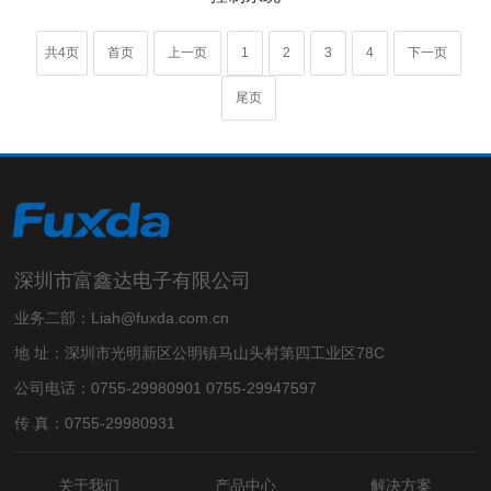
共4页
首页
上一页
1
2
3
4
下一页
尾页
深圳市富鑫达电子有限公司
业务二部：Liah@fuxda.com.cn
地 址：深圳市光明新区公明镇马山头村第四工业区78C
公司电话：0755-29980901 0755-29947597
传 真：0755-29980931
关于我们
产品中心
解决方案